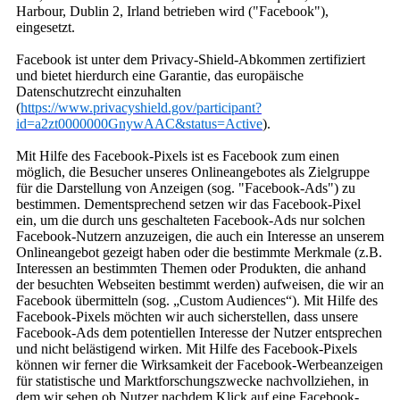
Harbour, Dublin 2, Irland betrieben wird ("Facebook"),
eingesetzt.
Facebook ist unter dem Privacy-Shield-Abkommen zertifiziert
und bietet hierdurch eine Garantie, das europäische
Datenschutzrecht einzuhalten
(
https://www.privacyshield.gov/participant?
id=a2zt0000000GnywAAC&status=Active
).
Mit Hilfe des Facebook-Pixels ist es Facebook zum einen
möglich, die Besucher unseres Onlineangebotes als Zielgruppe
für die Darstellung von Anzeigen (sog. "Facebook-Ads") zu
bestimmen. Dementsprechend setzen wir das Facebook-Pixel
ein, um die durch uns geschalteten Facebook-Ads nur solchen
Facebook-Nutzern anzuzeigen, die auch ein Interesse an unserem
Onlineangebot gezeigt haben oder die bestimmte Merkmale (z.B.
Interessen an bestimmten Themen oder Produkten, die anhand
der besuchten Webseiten bestimmt werden) aufweisen, die wir an
Facebook übermitteln (sog. „Custom Audiences“). Mit Hilfe des
Facebook-Pixels möchten wir auch sicherstellen, dass unsere
Facebook-Ads dem potentiellen Interesse der Nutzer entsprechen
und nicht belästigend wirken. Mit Hilfe des Facebook-Pixels
können wir ferner die Wirksamkeit der Facebook-Werbeanzeigen
für statistische und Marktforschungszwecke nachvollziehen, in
dem wir sehen ob Nutzer nachdem Klick auf eine Facebook-