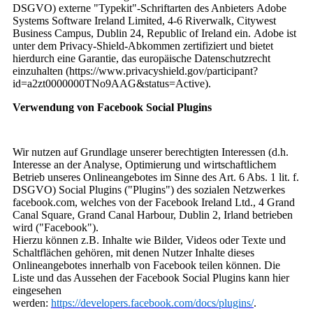
DSGVO) externe "Typekit"-Schriftarten des Anbieters Adobe
Systems Software Ireland Limited, 4-6 Riverwalk, Citywest
Business Campus, Dublin 24, Republic of Ireland ein. Adobe ist
unter dem Privacy-Shield-Abkommen zertifiziert und bietet
hierdurch eine Garantie, das europäische Datenschutzrecht
einzuhalten (https://www.privacyshield.gov/participant?
id=a2zt0000000TNo9AAG&status=Active).
Verwendung von Facebook Social Plugins
Wir nutzen auf Grundlage unserer berechtigten Interessen (d.h.
Interesse an der Analyse, Optimierung und wirtschaftlichem
Betrieb unseres Onlineangebotes im Sinne des Art. 6 Abs. 1 lit. f.
DSGVO) Social Plugins ("Plugins") des sozialen Netzwerkes
facebook.com, welches von der Facebook Ireland Ltd., 4 Grand
Canal Square, Grand Canal Harbour, Dublin 2, Irland betrieben
wird ("Facebook").
Hierzu können z.B. Inhalte wie Bilder, Videos oder Texte und
Schaltflächen gehören, mit denen Nutzer Inhalte dieses
Onlineangebotes innerhalb von Facebook teilen können. Die
Liste und das Aussehen der Facebook Social Plugins kann hier
eingesehen
werden:
https://developers.facebook.com/docs/plugins/
.