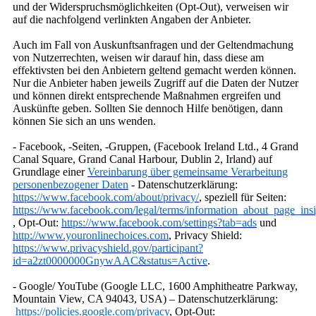
und der Widerspruchsmöglichkeiten (Opt-Out), verweisen wir
auf die nachfolgend verlinkten Angaben der Anbieter.
Auch im Fall von Auskunftsanfragen und der Geltendmachung
von Nutzerrechten, weisen wir darauf hin, dass diese am
effektivsten bei den Anbietern geltend gemacht werden können.
Nur die Anbieter haben jeweils Zugriff auf die Daten der Nutzer
und können direkt entsprechende Maßnahmen ergreifen und
Auskünfte geben. Sollten Sie dennoch Hilfe benötigen, dann
können Sie sich an uns wenden.
- Facebook, -Seiten, -Gruppen, (Facebook Ireland Ltd., 4 Grand
Canal Square, Grand Canal Harbour, Dublin 2, Irland) auf
Grundlage einer
Vereinbarung über gemeinsame Verarbeitung
personenbezogener Daten
- Datenschutzerklärung:
https://www.facebook.com/about/privacy/
, speziell für Seiten:
https://www.facebook.com/legal/terms/information_about_page_insi
, Opt-Out:
https://www.facebook.com/settings?tab=ads
und
http://www.youronlinechoices.com
, Privacy Shield:
https://www.privacyshield.gov/participant?
id=a2zt0000000GnywAAC&status=Active
.
- Google/ YouTube (Google LLC, 1600 Amphitheatre Parkway,
Mountain View, CA 94043, USA) – Datenschutzerklärung:
https://policies.google.com/privacy
, Opt-Out: