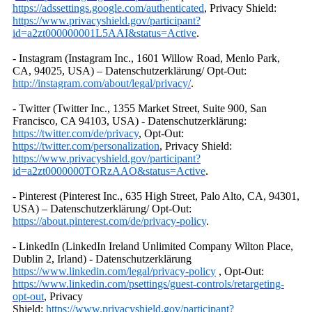
https://adssettings.google.com/authenticated
, Privacy Shield:
https://www.privacyshield.gov/participant?
id=a2zt000000001L5AAI&status=Active
.
- Instagram (Instagram Inc., 1601 Willow Road, Menlo Park,
CA, 94025, USA) – Datenschutzerklärung/ Opt-Out:
http://instagram.com/about/legal/privacy/
.
- Twitter (Twitter Inc., 1355 Market Street, Suite 900, San
Francisco, CA 94103, USA) - Datenschutzerklärung:
https://twitter.com/de/privacy
, Opt-Out:
https://twitter.com/personalization
, Privacy Shield:
https://www.privacyshield.gov/participant?
id=a2zt0000000TORzAAO&status=Active
.
- Pinterest (Pinterest Inc., 635 High Street, Palo Alto, CA, 94301,
USA) – Datenschutzerklärung/ Opt-Out:
https://about.pinterest.com/de/privacy-policy
.
- LinkedIn (LinkedIn Ireland Unlimited Company Wilton Place,
Dublin 2, Irland) - Datenschutzerklärung
https://www.linkedin.com/legal/privacy-policy
, Opt-Out:
https://www.linkedin.com/psettings/guest-controls/retargeting-
opt-out
, Privacy
Shield:
https://www.privacyshield.gov/participant?